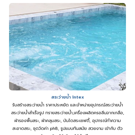
สระว่ายน้ำ Intex
รับสร้างสระว่ายน้ำ ราคาประหยัด และจำหน่ายอุปกรณ์สระว่ายน้ำ
สระว่ายน้ำสําเร็จรูป ทรายสระว่ายน้ำ,เครื่องผลิตครอลีนจากเกลือ,
ผ้ารองพื้นสระ, ผ้าคลุมสระ, บันไดสระเซฟตี้, อุปกรณ์ทำความ
สะอาดสระ, ชุดวัดค่า ph8, รูปแบบทันสมัย สวยงาม เข้ากับ ตัว